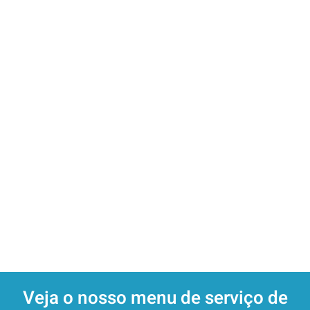
querendo sempre expandir os seus negócios de forma a
contribuir para a empregabilidade na região.
A Faculdade
A Poncharia
Alameda Beach Club
Baía Beach Club
Böate - Pub & Disco Club
Boteco do Funk
Café da Bomba
Café do Teatro
Casa do Bolo do Caco
Lido Beach Club
Lust Vintage
Mega Outlet
Mercearia da Poncha - Palácio
Mercearia da Poncha - Zona Velha
Rei dos Shots
Taberna Popular
Teleférico
The Irish Pub - Sports Bar
Venda Velha
Victorias
Veja o nosso menu de serviço de